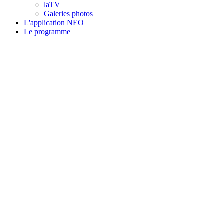
laTV
Galeries photos
L'application NEO
Le programme