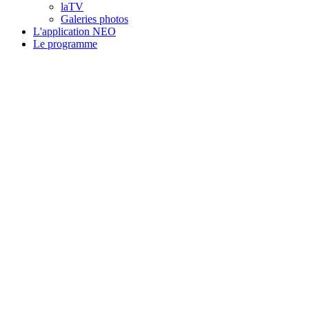
laTV
Galeries photos
L'application NEO
Le programme