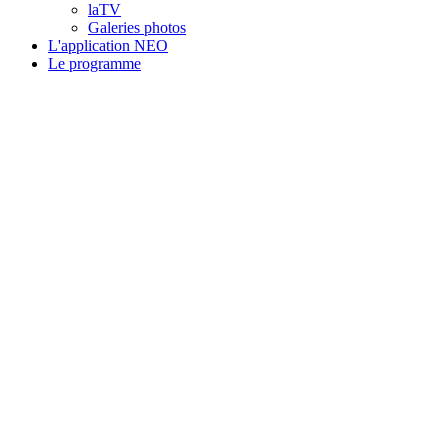
laTV
Galeries photos
L'application NEO
Le programme