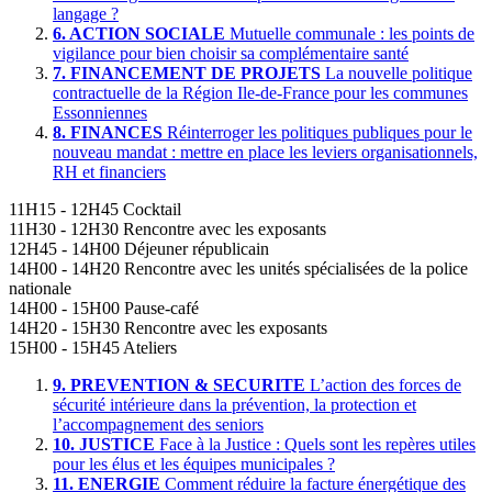
langage ?
6.
ACTION SOCIALE
Mutuelle communale : les points de
vigilance pour bien choisir sa complémentaire santé
7.
FINANCEMENT DE PROJETS
La nouvelle politique
contractuelle de la Région Ile-de-France pour les communes
Essonniennes
8.
FINANCES
Réinterroger les politiques publiques pour le
nouveau mandat : mettre en place les leviers organisationnels,
RH et financiers
11H15 - 12H45
Cocktail
11H30 - 12H30
Rencontre avec les exposants
12H45 - 14H00
Déjeuner républicain
14H00 - 14H20
Rencontre avec les unités spécialisées de la police
nationale
14H00 - 15H00
Pause-café
14H20 - 15H30
Rencontre avec les exposants
15H00 - 15H45
Ateliers
9.
PREVENTION & SECURITE
L’action des forces de
sécurité intérieure dans la prévention, la protection et
l’accompagnement des seniors
10.
JUSTICE
Face à la Justice : Quels sont les repères utiles
pour les élus et les équipes municipales ?
11.
ENERGIE
Comment réduire la facture énergétique des