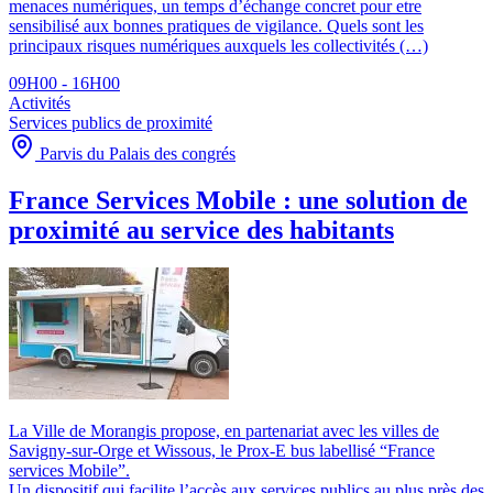
menaces numériques, un temps d’échange concret pour etre
sensibilisé aux bonnes pratiques de vigilance. Quels sont les
principaux risques numériques auxquels les collectivités (…)
09H00 - 16H00
Activités
Services publics de proximité
Parvis du Palais des congrés
France Services Mobile : une solution de
proximité au service des habitants
La Ville de Morangis propose, en partenariat avec les villes de
Savigny-sur-Orge et Wissous, le Prox-E bus labellisé “France
services Mobile”.
Un dispositif qui facilite l’accès aux services publics au plus près des