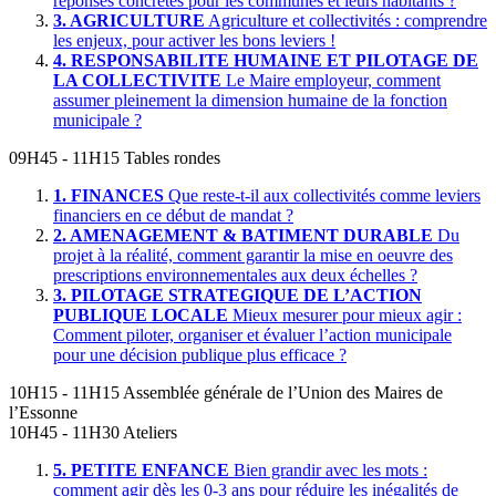
réponses concrètes pour les communes et leurs habitants ?
3.
AGRICULTURE
Agriculture et collectivités : comprendre
les enjeux, pour activer les bons leviers !
4.
RESPONSABILITE HUMAINE ET PILOTAGE DE
LA COLLECTIVITE
Le Maire employeur, comment
assumer pleinement la dimension humaine de la fonction
municipale ?
09H45 - 11H15
Tables rondes
1.
FINANCES
Que reste-t-il aux collectivités comme leviers
financiers en ce début de mandat ?
2.
AMENAGEMENT & BATIMENT DURABLE
Du
projet à la réalité, comment garantir la mise en oeuvre des
prescriptions environnementales aux deux échelles ?
3.
PILOTAGE STRATEGIQUE DE L’ACTION
PUBLIQUE LOCALE
Mieux mesurer pour mieux agir :
Comment piloter, organiser et évaluer l’action municipale
pour une décision publique plus efficace ?
10H15 - 11H15
Assemblée générale de l’Union des Maires de
l’Essonne
10H45 - 11H30
Ateliers
5.
PETITE ENFANCE
Bien grandir avec les mots :
comment agir dès les 0-3 ans pour réduire les inégalités de