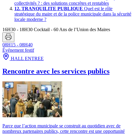
collectivités ? : des solutions concrètes et rentables
12.
TRANQUILITE PUBLIQUE
Quel est le rôle
stratégique du maire et de la police municipale dans la sécurité
locale moderne ?
16H30 - 18H30
Cocktail - 60 Ans de l’Union des Maires
08H15 - 08H40
Événement festif
HALL ENTREE
Rencontre avec les services publics
Parce que l’action municipale se construit au quotidien avec de
nombreux partenaires publics, cette rencontre est une opportunité