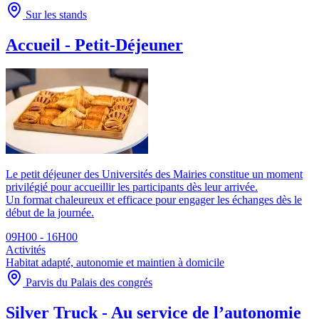
Sur les stands
Accueil - Petit-Déjeuner
Le petit déjeuner des Universités des Mairies constitue un moment
privilégié pour accueillir les participants dès leur arrivée.
Un format chaleureux et efficace pour engager les échanges dès le
début de la journée.
09H00 - 16H00
Activités
Habitat adapté, autonomie et maintien à domicile
Parvis du Palais des congrés
Silver Truck - Au service de l’autonomie