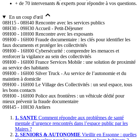
+ de 70 intervenants & experts pour répondre à vos questions.
En un coup d'œil
08H15 - 08H40
Rencontre avec les services publics
08H30 - 09H30
Accueil - Petit-Déjeuner
09H00 - 10H00
Rencontre avec les exposants
09H00 - 16H00
Fraude documentaire : les clés pour identifier les
faux documents et protéger les collectivités
09H00 - 16H00
Cybersécurité : comprendre les menaces et
renforcer la vigilance au sein des collectivités
09H00 - 16H00
France Services Mobile : une solution de proximité
au service des habitants
09H00 - 16H00
Silver Truck - Au service de l’autonomie et du
maintien à domicile
09H00 - 16H00
Le Village des Collectivités : un seul espace, tous
les bons contacts
09H00 - 16H00
Police aux frontières : un véhicule dédié pour
mieux prévenir la fraude documentaire
09H45 - 10H30
Ateliers
1.
SANTE
Comment répondre aux problèmes de santé
mentale d’urgence rencontrés dans l’espace public par les
Maires ?
2.
SENIORS & AUTONOMIE
Vieillir en Essonne : quelles