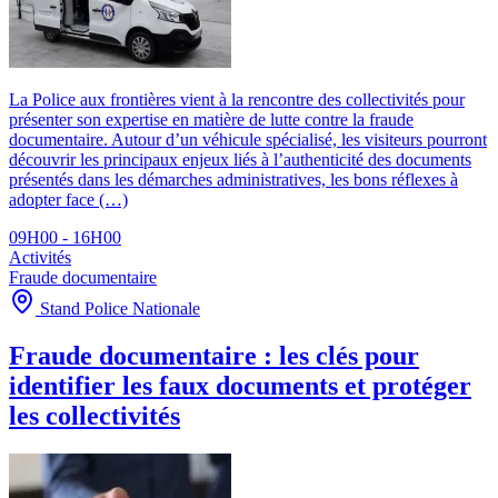
La Police aux frontières vient à la rencontre des collectivités pour
présenter son expertise en matière de lutte contre la fraude
documentaire. Autour d’un véhicule spécialisé, les visiteurs pourront
découvrir les principaux enjeux liés à l’authenticité des documents
présentés dans les démarches administratives, les bons réflexes à
adopter face (…)
09H00 - 16H00
Activités
Fraude documentaire
Stand Police Nationale
Fraude documentaire : les clés pour
identifier les faux documents et protéger
les collectivités