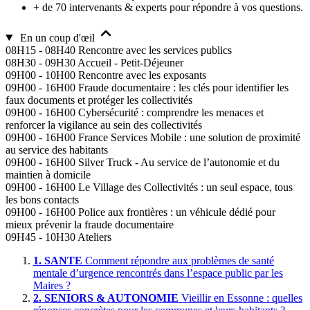
+ de 70 intervenants & experts pour répondre à vos questions.
En un coup d'œil
08H15 - 08H40
Rencontre avec les services publics
08H30 - 09H30
Accueil - Petit-Déjeuner
09H00 - 10H00
Rencontre avec les exposants
09H00 - 16H00
Fraude documentaire : les clés pour identifier les
faux documents et protéger les collectivités
09H00 - 16H00
Cybersécurité : comprendre les menaces et
renforcer la vigilance au sein des collectivités
09H00 - 16H00
France Services Mobile : une solution de proximité
au service des habitants
09H00 - 16H00
Silver Truck - Au service de l’autonomie et du
maintien à domicile
09H00 - 16H00
Le Village des Collectivités : un seul espace, tous
les bons contacts
09H00 - 16H00
Police aux frontières : un véhicule dédié pour
mieux prévenir la fraude documentaire
09H45 - 10H30
Ateliers
1.
SANTE
Comment répondre aux problèmes de santé
mentale d’urgence rencontrés dans l’espace public par les
Maires ?
2.
SENIORS & AUTONOMIE
Vieillir en Essonne : quelles