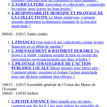
réponses concrètes pour les communes et leurs habitants ?
3.
AGRICULTURE
Agriculture et collectivités : comprendre
les enjeux, pour activer les bons leviers !
4.
RESPONSABILITE HUMAINE ET PILOTAGE DE
LA COLLECTIVITE
Le Maire employeur, comment
assumer pleinement la dimension humaine de la fonction
municipale ?
09H45 - 11H15
Tables rondes
1.
FINANCES
Que reste-t-il aux collectivités comme leviers
financiers en ce début de mandat ?
2.
AMENAGEMENT & BATIMENT DURABLE
Du
projet à la réalité, comment garantir la mise en oeuvre des
prescriptions environnementales aux deux échelles ?
3.
PILOTAGE STRATEGIQUE DE L’ACTION
PUBLIQUE LOCALE
Mieux mesurer pour mieux agir :
Comment piloter, organiser et évaluer l’action municipale
pour une décision publique plus efficace ?
10H15 - 11H15
Assemblée générale de l’Union des Maires de
l’Essonne
10H45 - 11H30
Ateliers
5.
PETITE ENFANCE
Bien grandir avec les mots :
comment agir dès les 0-3 ans pour réduire les inégalités de