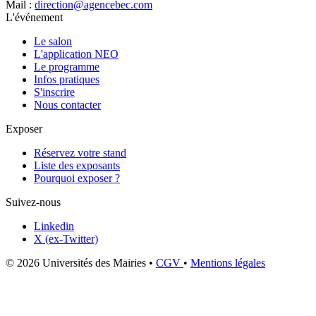
Mail :
direction@agencebec.com
L'événement
Le salon
L'application NEO
Le programme
Infos pratiques
S'inscrire
Nous contacter
Exposer
Réservez votre stand
Liste des exposants
Pourquoi exposer ?
Suivez-nous
Linkedin
X (ex-Twitter)
© 2026 Universités des Mairies
•
CGV
•
Mentions légales