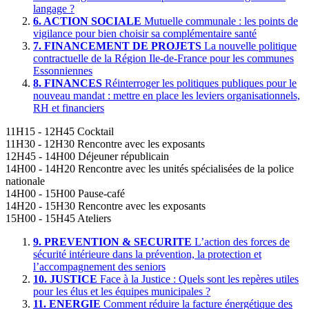
langage ?
6.
ACTION SOCIALE
Mutuelle communale : les points de
vigilance pour bien choisir sa complémentaire santé
7.
FINANCEMENT DE PROJETS
La nouvelle politique
contractuelle de la Région Ile-de-France pour les communes
Essonniennes
8.
FINANCES
Réinterroger les politiques publiques pour le
nouveau mandat : mettre en place les leviers organisationnels,
RH et financiers
11H15 - 12H45
Cocktail
11H30 - 12H30
Rencontre avec les exposants
12H45 - 14H00
Déjeuner républicain
14H00 - 14H20
Rencontre avec les unités spécialisées de la police
nationale
14H00 - 15H00
Pause-café
14H20 - 15H30
Rencontre avec les exposants
15H00 - 15H45
Ateliers
9.
PREVENTION & SECURITE
L’action des forces de
sécurité intérieure dans la prévention, la protection et
l’accompagnement des seniors
10.
JUSTICE
Face à la Justice : Quels sont les repères utiles
pour les élus et les équipes municipales ?
11.
ENERGIE
Comment réduire la facture énergétique des