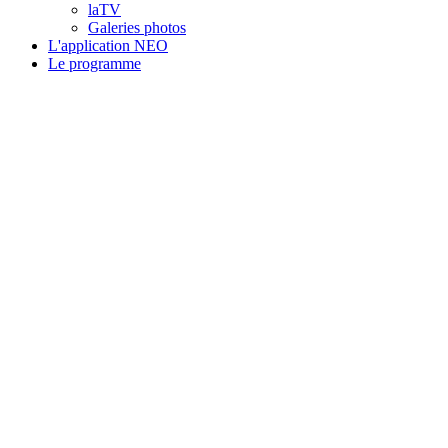
laTV
Galeries photos
L'application NEO
Le programme