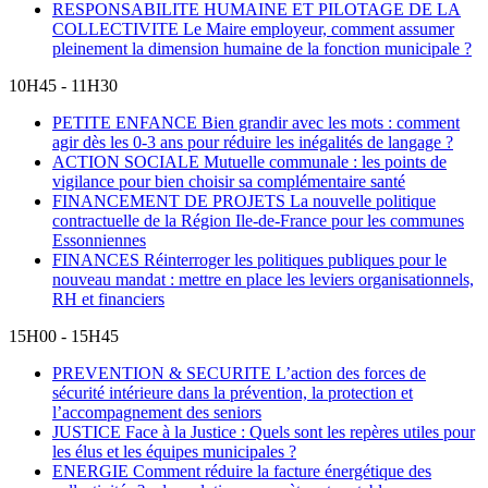
RESPONSABILITE HUMAINE ET PILOTAGE DE LA
COLLECTIVITE
Le Maire employeur, comment assumer
pleinement la dimension humaine de la fonction municipale ?
10H45 - 11H30
PETITE ENFANCE
Bien grandir avec les mots : comment
agir dès les 0-3 ans pour réduire les inégalités de langage ?
ACTION SOCIALE
Mutuelle communale : les points de
vigilance pour bien choisir sa complémentaire santé
FINANCEMENT DE PROJETS
La nouvelle politique
contractuelle de la Région Ile-de-France pour les communes
Essonniennes
FINANCES
Réinterroger les politiques publiques pour le
nouveau mandat : mettre en place les leviers organisationnels,
RH et financiers
15H00 - 15H45
PREVENTION & SECURITE
L’action des forces de
sécurité intérieure dans la prévention, la protection et
l’accompagnement des seniors
JUSTICE
Face à la Justice : Quels sont les repères utiles pour
les élus et les équipes municipales ?
ENERGIE
Comment réduire la facture énergétique des