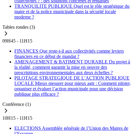
collectivités ? : des solutions concrètes et rentables
TRANQUILITE PUBLIQUE
Quel est le rôle stratégique du
maire et de la police municipale dans la sécurité locale
moderne ?
Tables rondes
(3)
09H45 - 11H15
FINANCES
Que reste-t-il aux collectivités comme leviers
financiers en ce début de mandat ?
AMENAGEMENT & BATIMENT DURABLE
Du projet à
la réalité, comment garantir la mise en oeuvre des
prescriptions environnementales aux deux échelles ?
PILOTAGE STRATEGIQUE DE L’ACTION PUBLIQUE
LOCALE
Mieux mesurer pour mieux agir : Comment piloter,
organiser et évaluer l’action municipale pour une décision
publique plus efficace ?
Conférence
(1)
10H15 - 11H15
ELECTIONS
Assemblée générale de l’Union des Maires de
l’Essonne