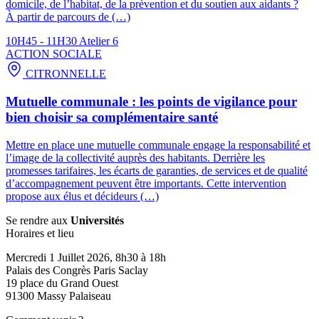
domicile, de l’habitat, de la prévention et du soutien aux aidants ?
À partir de parcours de (…)
10H45 - 11H30
Atelier 6
ACTION SOCIALE
CITRONNELLE
Mutuelle communale : les points de vigilance pour
bien choisir sa complémentaire santé
Mettre en place une mutuelle communale engage la responsabilité et
l’image de la collectivité auprès des habitants. Derrière les
promesses tarifaires, les écarts de garanties, de services et de qualité
d’accompagnement peuvent être importants. Cette intervention
propose aux élus et décideurs (…)
Se rendre aux
Universités
Horaires et lieu
Mercredi 1 Juillet 2026, 8h30 à 18h
Palais des Congrès Paris Saclay
19 place du Grand Ouest
91300 Massy Palaiseau