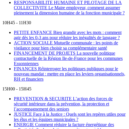
RESPONSABILITE HUMAINE ET PILOTAGE DE LA
COLLECTIVITE
Le Maire employeur, comment assumer
pleinement la dimension humaine de la fonction municipale ?
10H45 - 11H30
PETITE ENFANCE
Bien grandir avec les mots : comment
agir dès les 0-3 ans pour réduire les inégalités de langage ?
ACTION SOCIALE
Mutuelle communale : les points de
vigilance pour bien choisir sa complémentaire santé
FINANCEMENT DE PROJETS
La nouvelle politique
contractuelle de la Région Ile-de-France pour les communes
Essonniennes
FINANCES
Réinterroger les politiques publiques pour le
nouveau mandat : mettre en place les leviers organisationnels,
RH et financiers
15H00 - 15H45
PREVENTION & SECURITE
L’action des forces de
sécurité intérieure dans la prévention, la protection et
l’accompagnement des seniors
JUSTICE
Face à la Justice : Quels sont les repères utiles pour
les élus et les équipes municipales ?
ENERGIE
Comment réduire la facture énergétique des