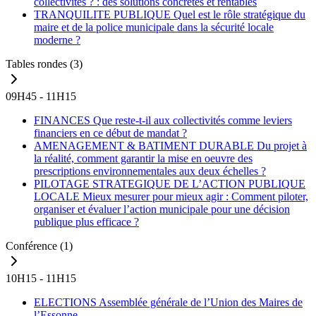
collectivités ? : des solutions concrètes et rentables
TRANQUILITE PUBLIQUE
Quel est le rôle stratégique du
maire et de la police municipale dans la sécurité locale
moderne ?
Tables rondes
(3)
09H45 - 11H15
FINANCES
Que reste-t-il aux collectivités comme leviers
financiers en ce début de mandat ?
AMENAGEMENT & BATIMENT DURABLE
Du projet à
la réalité, comment garantir la mise en oeuvre des
prescriptions environnementales aux deux échelles ?
PILOTAGE STRATEGIQUE DE L’ACTION PUBLIQUE
LOCALE
Mieux mesurer pour mieux agir : Comment piloter,
organiser et évaluer l’action municipale pour une décision
publique plus efficace ?
Conférence
(1)
10H15 - 11H15
ELECTIONS
Assemblée générale de l’Union des Maires de
l’Essonne