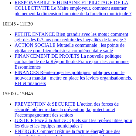
RESPONSABILITE HUMAINE ET PILOTAGE DE LA
COLLECTIVITE
Le Maire employeur, comment assumer
pleinement la dimension humaine de la fonction municipale ?
10H45 - 11H30
PETITE ENFANCE
Bien grandir avec les mots : comment
agir dès les 0-3 ans pour réduire les inégalités de langage ?
ACTION SOCIALE
Mutuelle communale : les points de
vigilance pour bien choisir sa complémentaire santé
FINANCEMENT DE PROJETS
La nouvelle politique
contractuelle de la Région Ile-de-France pour les communes
Essonniennes
FINANCES
Réinterroger les politiques publiques pour le
nouveau mandat : mettre en place les leviers organisationnels,
RH et financiers
15H00 - 15H45
PREVENTION & SECURITE
L’action des forces de
sécurité intérieure dans la prévention, la protection et
l’accompagnement des seniors
JUSTICE
Face à la Justice : Quels sont les repères utiles pour
les élus et les équipes municipales ?
ENERGIE
Comment réduire la facture énergétique des