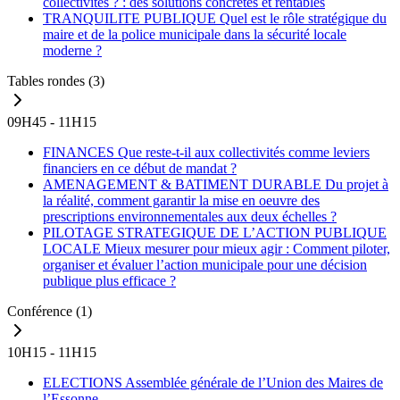
collectivités ? : des solutions concrètes et rentables
TRANQUILITE PUBLIQUE
Quel est le rôle stratégique du
maire et de la police municipale dans la sécurité locale
moderne ?
Tables rondes
(3)
09H45 - 11H15
FINANCES
Que reste-t-il aux collectivités comme leviers
financiers en ce début de mandat ?
AMENAGEMENT & BATIMENT DURABLE
Du projet à
la réalité, comment garantir la mise en oeuvre des
prescriptions environnementales aux deux échelles ?
PILOTAGE STRATEGIQUE DE L’ACTION PUBLIQUE
LOCALE
Mieux mesurer pour mieux agir : Comment piloter,
organiser et évaluer l’action municipale pour une décision
publique plus efficace ?
Conférence
(1)
10H15 - 11H15
ELECTIONS
Assemblée générale de l’Union des Maires de
l’Essonne