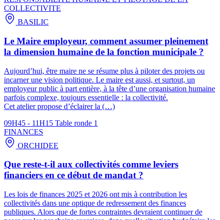
COLLECTIVITE
BASILIC
Le Maire employeur, comment assumer pleinement
la dimension humaine de la fonction municipale ?
Aujourd’hui, être maire ne se résume plus à piloter des projets ou
incarner une vision politique. Le maire est aussi, et surtout, un
employeur public à part entière, à la tête d’une organisation humaine
parfois complexe, toujours essentielle : la collectivité.
Cet atelier propose d’éclairer la (…)
09H45 - 11H15
Table ronde 1
FINANCES
ORCHIDEE
Que reste-t-il aux collectivités comme leviers
financiers en ce début de mandat ?
Les lois de finances 2025 et 2026 ont mis à contribution les
collectivités dans une optique de redressement des finances
publiques. Alors que de fortes contraintes devraient continuer de