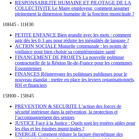
RESPONSABILITE HUMAINE ET PILOTAGE DE LA
COLLECTIVITE
Le Maire employeur, comment assumer
pleinement la dimension humaine de la fonction municipale ?
10H45 - 11H30
PETITE ENFANCE
Bien grandir avec les mots : comment
agir dès les 0-3 ans pour réduire les inégalités de langage ?
ACTION SOCIALE
Mutuelle communale : les points de
vigilance pour bien choisir sa complémentaire santé
FINANCEMENT DE PROJETS
La nouvelle politique
contractuelle de la Région Ile-de-France pour les communes
Essonniennes
FINANCES
Réinterroger les politiques publiques pour le
nouveau mandat : mettre en place les leviers organisationnels,
RH et financiers
15H00 - 15H45
PREVENTION & SECURITE
L’action des forces de
sécurité intérieure dans la prévention, la protection et
l’accompagnement des seniors
JUSTICE
Face à la Justice : Quels sont les repères utiles pour
les élus et les équipes municipales ?
ENERGIE
Comment réduire la facture énergétique des