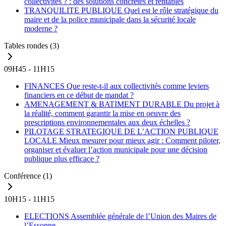
collectivités ? : des solutions concrètes et rentables
TRANQUILITE PUBLIQUE
Quel est le rôle stratégique du
maire et de la police municipale dans la sécurité locale
moderne ?
Tables rondes
(3)
09H45 - 11H15
FINANCES
Que reste-t-il aux collectivités comme leviers
financiers en ce début de mandat ?
AMENAGEMENT & BATIMENT DURABLE
Du projet à
la réalité, comment garantir la mise en oeuvre des
prescriptions environnementales aux deux échelles ?
PILOTAGE STRATEGIQUE DE L’ACTION PUBLIQUE
LOCALE
Mieux mesurer pour mieux agir : Comment piloter,
organiser et évaluer l’action municipale pour une décision
publique plus efficace ?
Conférence
(1)
10H15 - 11H15
ELECTIONS
Assemblée générale de l’Union des Maires de
l’Essonne